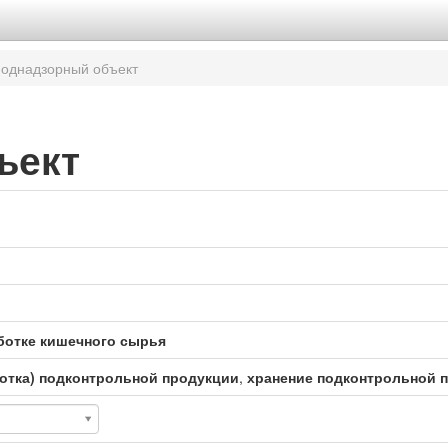
однадзорный объект
ъект
ботке кишечного сырья
отка) подконтрольной продукции
,
хранение подконтрольной 