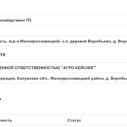
омпартмент IV)
сть, м.р-н Малоярославецкий, с.п. деревня Воробьево, д. Воро
те
ЕННОЙ ОТВЕТСТВЕННОСТЬЮ "АГРО-КЕЙСИНГ"
ерация, Калужская обл., Малоярославецкий район, д. Воробье
ь
ьность
Статус